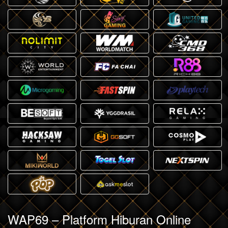
WAP69 – Platform Hiburan Online