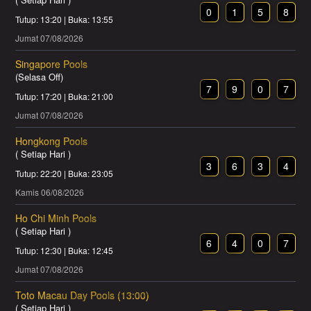
0
1
5
8
Tutup: 13:20 | Buka: 13:55
Jumat 07/08/2026
Singapore Pools
(Selasa Off)
7
9
0
7
Tutup: 17:20 | Buka: 21:00
Jumat 07/08/2026
Hongkong Pools
( Setiap Hari )
3
6
3
4
Tutup: 22:20 | Buka: 23:05
Kamis 06/08/2026
Ho Chi Minh Pools
( Setiap Hari )
6
4
0
7
Tutup: 12:30 | Buka: 12:45
Jumat 07/08/2026
Toto Macau Day Pools (13:00)
( Setiap Hari )