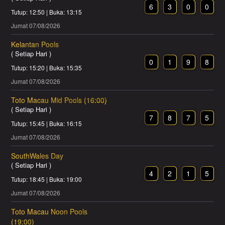
6
3
0
0
Tutup: 12:50 | Buka: 13:15
Jumat 07/08/2026
Kelantan Pools
( Setiap Hari )
0
1
9
8
Tutup: 15:20 | Buka: 15:35
Jumat 07/08/2026
Toto Macau Mid Pools (16:00)
( Setiap Hari )
7
8
7
5
Tutup: 15:45 | Buka: 16:15
Jumat 07/08/2026
SouthWales Day
( Setiap Hari )
4
2
1
5
Tutup: 18:45 | Buka: 19:00
Jumat 07/08/2026
Toto Macau Noon Pools
(19:00)