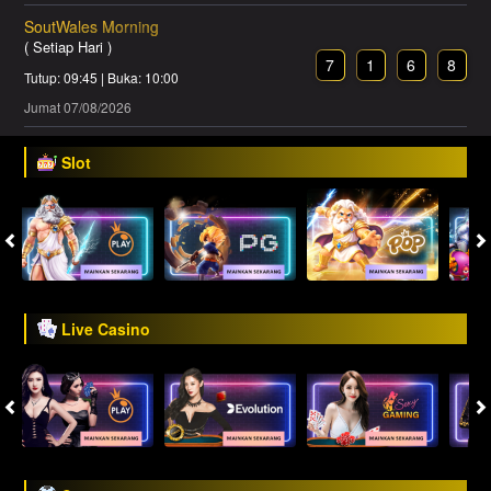
SoutWales Morning
( Setiap Hari )
7
1
6
8
Tutup: 09:45 | Buka: 10:00
Jumat 07/08/2026
Slot
Live Casino