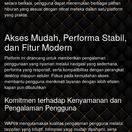
secara berkala, pengguna dapat menemukan berbagai pilihan
hiburan yang sesuai dengan minat mereka dalam satu platform
yang praktis.
Akses Mudah, Performa Stabil,
dan Fitur Modern
Platform ini dirancang untuk memberikan pengalaman
penggunaan yang nyaman melalui navigasi yang sederhana,
performa yang responsif, serta kompatibilitas dengan perangkat
desktop maupun seluler. Fokus pada kemudahan akses
membantu pengguna menikmati layanan dengan lebih efisien
kapan pun dibutuhkan
Komitmen terhadap Kenyamanan dan
Pengalaman Pengguna
WAP69 mengutamakan kualitas pengalaman pengguna melalui
tampilan yang intuitif, informasi yang mudah dipahami, serta