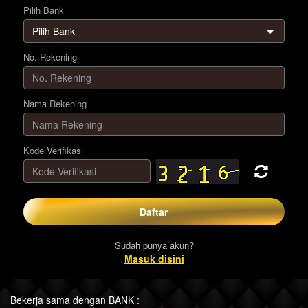
Pilih Bank
No. Rekening
Nama Rekening
Kode Verifikasi
Daftar
Sudah punya akun?
Masuk disini
Bekerja sama dengan BANK :